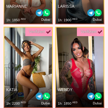
MARIANNE
LARISSA
AED
AED
Dubai
Dubai
1h: 1850
1h: 1900
Verifiziert
Verifiziert
KATIA
WENDY
AED
AED
Dubai
Dubai
1h: 2200
1h: 1850