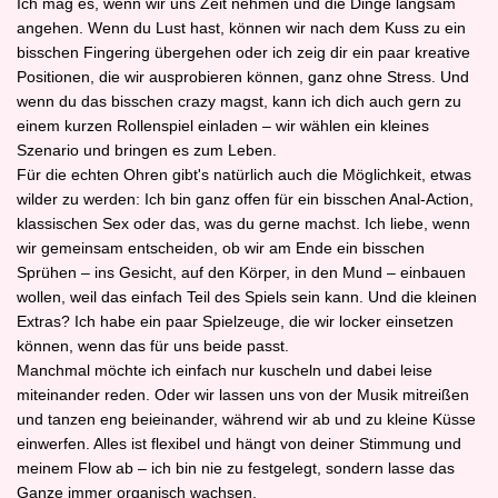
Ich mag es, wenn wir uns Zeit nehmen und die Dinge langsam
angehen. Wenn du Lust hast, können wir nach dem Kuss zu ein
bisschen Fingering übergehen oder ich zeig dir ein paar kreative
Positionen, die wir ausprobieren können, ganz ohne Stress. Und
wenn du das bisschen crazy magst, kann ich dich auch gern zu
einem kurzen Rollenspiel einladen – wir wählen ein kleines
Szenario und bringen es zum Leben.
Für die echten Ohren gibt's natürlich auch die Möglichkeit, etwas
wilder zu werden: Ich bin ganz offen für ein bisschen Anal-Action,
klassischen Sex oder das, was du gerne machst. Ich liebe, wenn
wir gemeinsam entscheiden, ob wir am Ende ein bisschen
Sprühen – ins Gesicht, auf den Körper, in den Mund – einbauen
wollen, weil das einfach Teil des Spiels sein kann. Und die kleinen
Extras? Ich habe ein paar Spielzeuge, die wir locker einsetzen
können, wenn das für uns beide passt.
Manchmal möchte ich einfach nur kuscheln und dabei leise
miteinander reden. Oder wir lassen uns von der Musik mitreißen
und tanzen eng beieinander, während wir ab und zu kleine Küsse
einwerfen. Alles ist flexibel und hängt von deiner Stimmung und
meinem Flow ab – ich bin nie zu festgelegt, sondern lasse das
Ganze immer organisch wachsen.