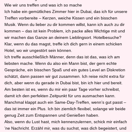
Wie wir uns treffen und was ich so mache
Ich habe ein gemütliches Zimmer hier in Dubai, das ich für unsere
Treffen vorbereite – Kerzen, weiche Kissen und ein bisschen
Musik. Wenn du lieber zu dir kommen willst, kann ich auch zu dir
kommen – das ist kein Problem, ich packe alles Wichtige mit und
wir machen das Ganze an deinem Lieblingsort. Hotelbesuche?
Klar, wenn du das magst, treffe ich dich gern in einem schicken
Hotel, wo wir ungestört sein können.
Ich treffe ausschließlich Männer, denn das ist das, was ich am
liebsten mache. Wenn du also ein Mann bist, der gern echte
Gespräche, ein bisschen Spaß und ein gutes Level an Diskretion
schätzt, dann passen wir gut zusammen. Ich reise nicht extra für
dich, aber wenn du gerade in Dubai bist, bin ich hier und bereit.
Am besten ist es, wenn du mir ein paar Tage vorher schreibst,
damit ich den perfekten Zeitpunkt für uns ausmachen kann.
Manchmal klappt auch ein Same‑Day‑Treffen, wenn’s gut passt –
das ist immer ein Plus. Ich bin ziemlich flexibel, solange wir beide
genug Zeit zum Entspannen und Genießen haben.
Also, wenn du Lust hast, mich kennenzulernen, schick mir einfach
’ne Nachricht. Erzähl mir, was du suchst, was dich begeistert, und