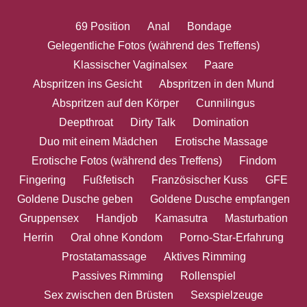
69 Position
Anal
Bondage
Gelegentliche Fotos (während des Treffens)
Klassischer Vaginalsex
Paare
Abspritzen ins Gesicht
Abspritzen in den Mund
Abspritzen auf den Körper
Cunnilingus
Deepthroat
Dirty Talk
Domination
Duo mit einem Mädchen
Erotische Massage
Erotische Fotos (während des Treffens)
Findom
Fingering
Fußfetisch
Französischer Kuss
GFE
Goldene Dusche geben
Goldene Dusche empfangen
Gruppensex
Handjob
Kamasutra
Masturbation
Herrin
Oral ohne Kondom
Porno-Star-Erfahrung
Prostatamassage
Aktives Rimming
Passives Rimming
Rollenspiel
Sex zwischen den Brüsten
Sexspielzeuge