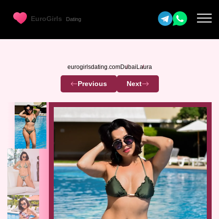
eurogirlsdating.com
Dubai
Laura
Previous
Next