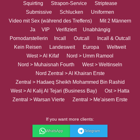
Squirting
Strapon-Service
Striptease
Submissive
Schlucken
Uniformen
Video mit Sex (während des Treffens)
Mit 2 Männern
Ja
VIP
Verifiziert
Unabhängig
Pornodarstellerin
Incall
Outcall
Incall & Outcall
Kein Reisen
Landesweit
Europa
Weltweit
West > Al Kifaf
Nord > Umm Ramool
Nord > Muhaisnah Fourth
West > Weltinseln
Nord Zentral > Al Khairan Erste
Zentral > Hadaeq Sheikh Mohammed Bin Rashid
West > Al Kalij Al Tejari (Business Bay)
Ost > Hatta
Zentral > Warsan Vierte
Zentral > Me'aisem Erste
If you want more clients:
WhatsApp
Telegram