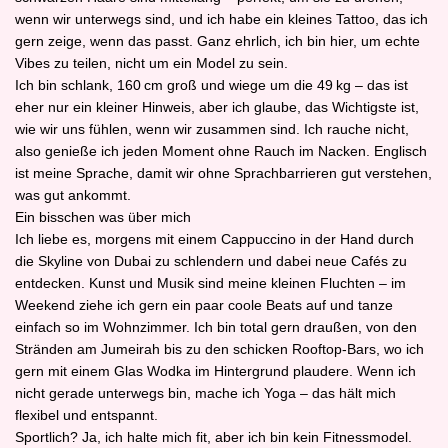
wenn wir unterwegs sind, und ich habe ein kleines Tattoo, das ich
gern zeige, wenn das passt. Ganz ehrlich, ich bin hier, um echte
Vibes zu teilen, nicht um ein Model zu sein.
Ich bin schlank, 160 cm groß und wiege um die 49 kg – das ist
eher nur ein kleiner Hinweis, aber ich glaube, das Wichtigste ist,
wie wir uns fühlen, wenn wir zusammen sind. Ich rauche nicht,
also genieße ich jeden Moment ohne Rauch im Nacken. Englisch
ist meine Sprache, damit wir ohne Sprachbarrieren gut verstehen,
was gut ankommt.
Ein bisschen was über mich
Ich liebe es, morgens mit einem Cappuccino in der Hand durch
die Skyline von Dubai zu schlendern und dabei neue Cafés zu
entdecken. Kunst und Musik sind meine kleinen Fluchten – im
Weekend ziehe ich gern ein paar coole Beats auf und tanze
einfach so im Wohnzimmer. Ich bin total gern draußen, von den
Stränden am Jumeirah bis zu den schicken Rooftop-Bars, wo ich
gern mit einem Glas Wodka im Hintergrund plaudere. Wenn ich
nicht gerade unterwegs bin, mache ich Yoga – das hält mich
flexibel und entspannt.
Sportlich? Ja, ich halte mich fit, aber ich bin kein Fitnessmodel.