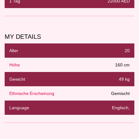
1 Tag
22000 AED
MY DETAILS
Alter
20
Höhe
160 cm
Gewicht
49 kg
Ethnische Erscheinung
Gemischt
Language
Englisch,