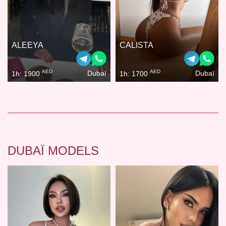
ALEEYA
CALISTA
AED
AED
Dubaï
Dubaï
1h: 1900
1h: 1700
DUBAÏ MODELS