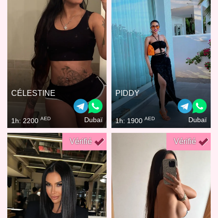
CÉLESTINE
PIDDY
AED
AED
Dubaï
Dubaï
1h: 2200
1h: 1900
Vérifié
Vérifié