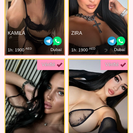
KAMILA
ZIRA
AED
AED
Dubaï
Dubaï
1h: 1900
1h: 1900
Vérifié
Vérifié