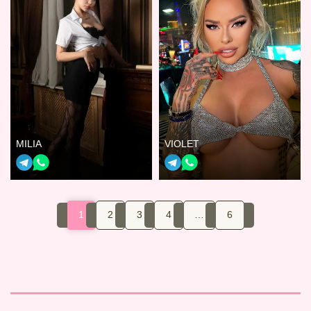
MILIA
VIOLET
1
2
3
4
…
6