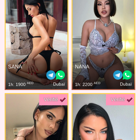
SANA
NANA
AED
AED
Dubaï
Dubaï
1h: 1900
1h: 2200
Vérifié
Vérifié