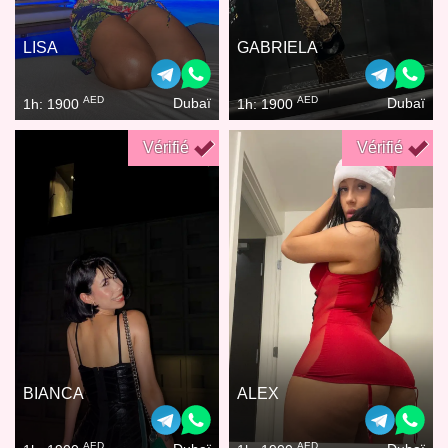
LISA
GABRIELA
AED
AED
Dubaï
Dubaï
1h: 1900
1h: 1900
Vérifié
Vérifié
BIANCA
ALEX
AED
AED