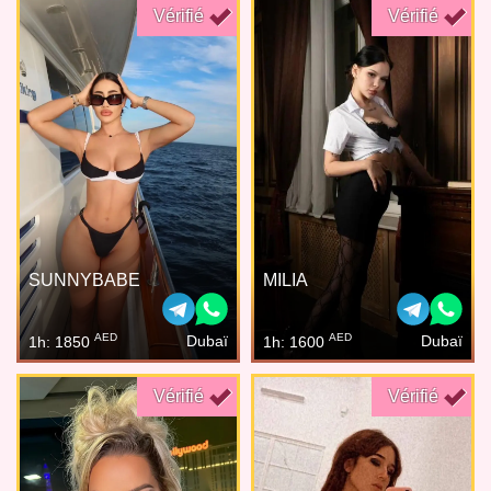
Vérifié
Vérifié
SUNNYBABE
MILIA
AED
AED
Dubaï
Dubaï
1h: 1850
1h: 1600
Vérifié
Vérifié