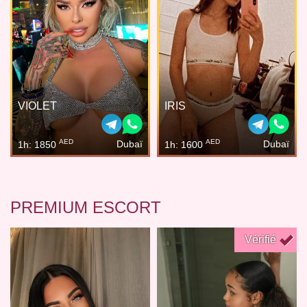
VIOLET
IRIS
AED
AED
Dubaï
Dubaï
1h: 1850
1h: 1600
PREMIUM ESCORT
Vérifié