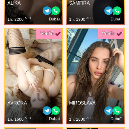
ALIKA
SAMFIRA
AED
AED
Dubaï
Dubaï
1h: 2200
1h: 1900
Vérifié
Vérifié
AVRORA
MIROSLAVA
AED
AED
Dubaï
Dubaï
1h: 1600
1h: 1600