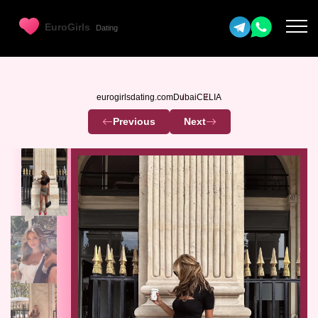
eurogirlsdating.com
Dubai
CELIA
Previous
Next