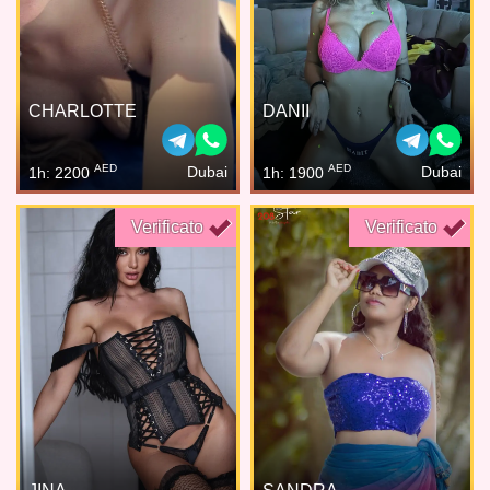
CHARLOTTE
DANII
AED
AED
Dubai
Dubai
1h: 2200
1h: 1900
Verificato
Verificato