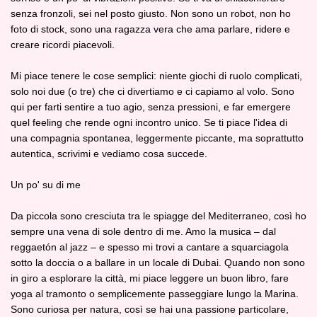
senza fronzoli, sei nel posto giusto. Non sono un robot, non ho
foto di stock, sono una ragazza vera che ama parlare, ridere e
creare ricordi piacevoli.
Mi piace tenere le cose semplici: niente giochi di ruolo complicati,
solo noi due (o tre) che ci divertiamo e ci capiamo al volo. Sono
qui per farti sentire a tuo agio, senza pressioni, e far emergere
quel feeling che rende ogni incontro unico. Se ti piace l'idea di
una compagnia spontanea, leggermente piccante, ma soprattutto
autentica, scrivimi e vediamo cosa succede.
Un po' su di me
Da piccola sono cresciuta tra le spiagge del Mediterraneo, così ho
sempre una vena di sole dentro di me. Amo la musica – dal
reggaetón al jazz – e spesso mi trovi a cantare a squarciagola
sotto la doccia o a ballare in un locale di Dubai. Quando non sono
in giro a esplorare la città, mi piace leggere un buon libro, fare
yoga al tramonto o semplicemente passeggiare lungo la Marina.
Sono curiosa per natura, così se hai una passione particolare,