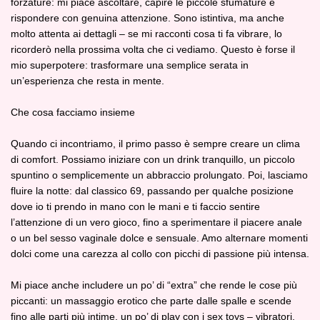
forzature: mi piace ascoltare, capire le piccole sfumature e
rispondere con genuina attenzione. Sono istintiva, ma anche
molto attenta ai dettagli – se mi racconti cosa ti fa vibrare, lo
ricorderò nella prossima volta che ci vediamo. Questo è forse il
mio superpotere: trasformare una semplice serata in
un’esperienza che resta in mente.
Che cosa facciamo insieme
Quando ci incontriamo, il primo passo è sempre creare un clima
di comfort. Possiamo iniziare con un drink tranquillo, un piccolo
spuntino o semplicemente un abbraccio prolungato. Poi, lasciamo
fluire la notte: dal classico 69, passando per qualche posizione
dove io ti prendo in mano con le mani e ti faccio sentire
l’attenzione di un vero gioco, fino a sperimentare il piacere anale
o un bel sesso vaginale dolce e sensuale. Amo alternare momenti
dolci come una carezza al collo con picchi di passione più intensa.
Mi piace anche includere un po’ di “extra” che rende le cose più
piccanti: un massaggio erotico che parte dalle spalle e scende
fino alle parti più intime, un po’ di play con i sex toys – vibratori,