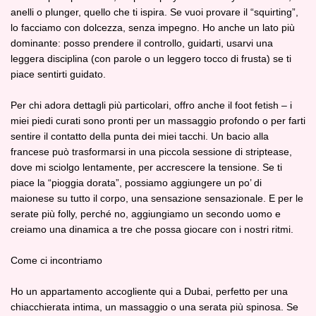
anelli o plunger, quello che ti ispira. Se vuoi provare il “squirting”,
lo facciamo con dolcezza, senza impegno. Ho anche un lato più
dominante: posso prendere il controllo, guidarti, usarvi una
leggera disciplina (con parole o un leggero tocco di frusta) se ti
piace sentirti guidato.
Per chi adora dettagli più particolari, offro anche il foot fetish – i
miei piedi curati sono pronti per un massaggio profondo o per farti
sentire il contatto della punta dei miei tacchi. Un bacio alla
francese può trasformarsi in una piccola sessione di striptease,
dove mi sciolgo lentamente, per accrescere la tensione. Se ti
piace la “pioggia dorata”, possiamo aggiungere un po’ di
maionese su tutto il corpo, una sensazione sensazionale. E per le
serate più folly, perché no, aggiungiamo un secondo uomo e
creiamo una dinamica a tre che possa giocare con i nostri ritmi.
Come ci incontriamo
Ho un appartamento accogliente qui a Dubai, perfetto per una
chiacchierata intima, un massaggio o una serata più spinosa. Se