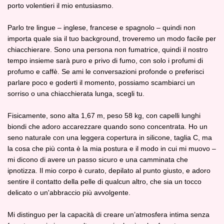
porto volentieri il mio entusiasmo.
Parlo tre lingue – inglese, francese e spagnolo – quindi non
importa quale sia il tuo background, troveremo un modo facile per
chiacchierare. Sono una persona non fumatrice, quindi il nostro
tempo insieme sarà puro e privo di fumo, con solo i profumi di
profumo e caffè. Se ami le conversazioni profonde o preferisci
parlare poco e goderti il momento, possiamo scambiarci un
sorriso o una chiacchierata lunga, scegli tu.
Fisicamente, sono alta 1,67 m, peso 58 kg, con capelli lunghi
biondi che adoro accarezzare quando sono concentrata. Ho un
seno naturale con una leggera copertura in silicone, taglia C, ma
la cosa che più conta è la mia postura e il modo in cui mi muovo –
mi dicono di avere un passo sicuro e una camminata che
ipnotizza. Il mio corpo è curato, depilato al punto giusto, e adoro
sentire il contatto della pelle di qualcun altro, che sia un tocco
delicato o un'abbraccio più avvolgente.
Mi distinguo per la capacità di creare un’atmosfera intima senza