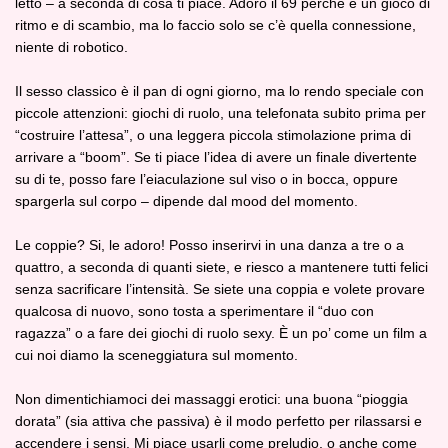
letto – a seconda di cosa ti piace. Adoro il 69 perché è un gioco di
ritmo e di scambio, ma lo faccio solo se c’è quella connessione,
niente di robotico.
Il sesso classico è il pan di ogni giorno, ma lo rendo speciale con
piccole attenzioni: giochi di ruolo, una telefonata subito prima per
“costruire l’attesa”, o una leggera piccola stimolazione prima di
arrivare a “boom”. Se ti piace l’idea di avere un finale divertente
su di te, posso fare l’eiaculazione sul viso o in bocca, oppure
spargerla sul corpo – dipende dal mood del momento.
Le coppie? Si, le adoro! Posso inserirvi in una danza a tre o a
quattro, a seconda di quanti siete, e riesco a mantenere tutti felici
senza sacrificare l’intensità. Se siete una coppia e volete provare
qualcosa di nuovo, sono tosta a sperimentare il “duo con
ragazza” o a fare dei giochi di ruolo sexy. È un po’ come un film a
cui noi diamo la sceneggiatura sul momento.
Non dimentichiamoci dei massaggi erotici: una buona “pioggia
dorata” (sia attiva che passiva) è il modo perfetto per rilassarsi e
accendere i sensi. Mi piace usarli come preludio, o anche come