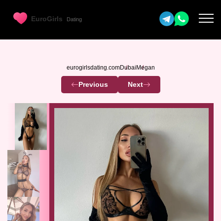
eurogirlsdating.com
Dubai
Megan
Previous
Next