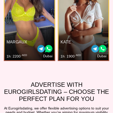
MARGAUX
KATE
AED
AED
Dubai
Dubai
1h: 2200
1h: 1900
ADVERTISE WITH
EUROGIRLSDATING – CHOOSE THE
PERFECT PLAN FOR YOU
At Eurogirlsdating, we offer flexible advertising options to suit your
needs and budget. Whether you’re aiming for maximum visibility