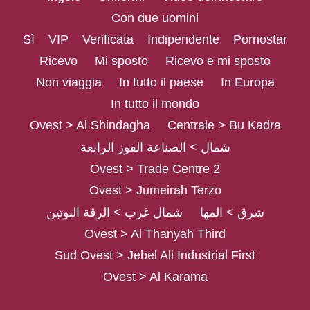
Con due uomini
Sì
VIP
Verificata
Indipendente
Pornostar
Ricevo
Mi sposto
Ricevo e mi sposto
Non viaggia
In tutto il paese
In Europa
In tutto il mondo
Ovest > Al Shindagha
Centrale > Bu Kadra
شمال > الصناعة القوز الرابعة
Ovest > Trade Centre 2
Ovest > Jumeirah Terzo
شرق > المها
شمال غرب > الرقة البوتين
Ovest > Al Thanyah Third
Sud Ovest > Jebel Ali Industrial First
Ovest > Al Karama