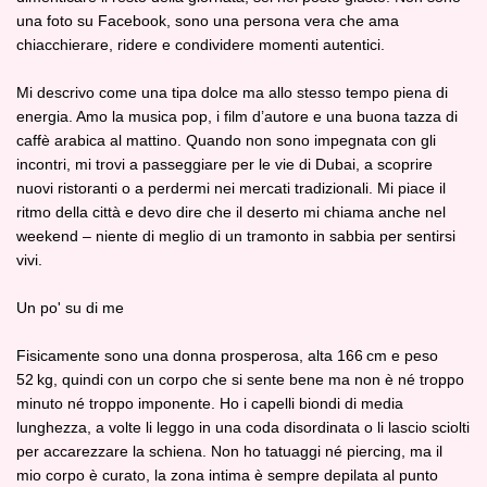
una foto su Facebook, sono una persona vera che ama
chiacchierare, ridere e condividere momenti autentici.
Mi descrivo come una tipa dolce ma allo stesso tempo piena di
energia. Amo la musica pop, i film d’autore e una buona tazza di
caffè arabica al mattino. Quando non sono impegnata con gli
incontri, mi trovi a passeggiare per le vie di Dubai, a scoprire
nuovi ristoranti o a perdermi nei mercati tradizionali. Mi piace il
ritmo della città e devo dire che il deserto mi chiama anche nel
weekend – niente di meglio di un tramonto in sabbia per sentirsi
vivi.
Un po' su di me
Fisicamente sono una donna prosperosa, alta 166 cm e peso
52 kg, quindi con un corpo che si sente bene ma non è né troppo
minuto né troppo imponente. Ho i capelli biondi di media
lunghezza, a volte li leggo in una coda disordinata o li lascio sciolti
per accarezzare la schiena. Non ho tatuaggi né piercing, ma il
mio corpo è curato, la zona intima è sempre depilata al punto