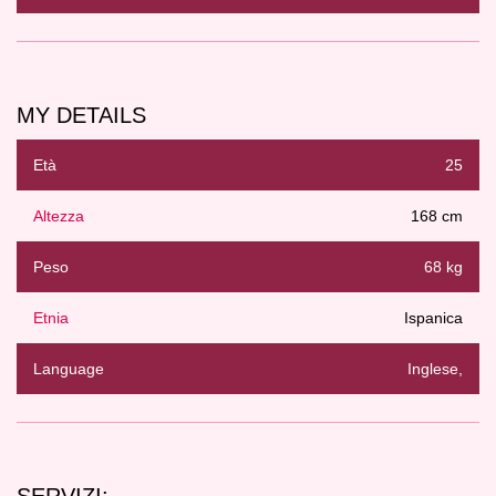
MY DETAILS
Età
25
Altezza
168 cm
Peso
68 kg
Etnia
Ispanica
Language
Inglese,