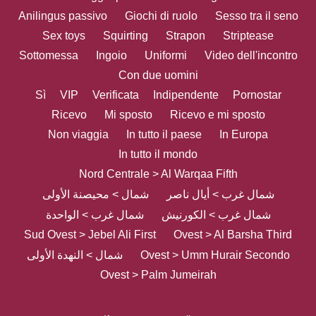
Anilingus passivo
Giochi di ruolo
Sesso tra il seno
Sex toys
Squirting
Strapon
Striptease
Sottomessa
Ingoio
Uniformi
Video dell'incontro
Con due uomini
Sì
VIP
Verificata
Indipendente
Pornostar
Ricevo
Mi sposto
Ricevo e mi sposto
Non viaggia
In tutto il paese
In Europa
In tutto il mondo
Nord Centrale > Al Warqaa Fifth
شمال غرب > أيال ناصر
شمال > محيصنة الأولى
شمال غرب > الكورنيش
شمال غرب > الواحدة
Sud Ovest > Jebel Ali First
Ovest > Al Barsha Third
شمال > النهدة الأولى
Ovest > Umm Hurair Secondo
Ovest > Palm Jumeirah