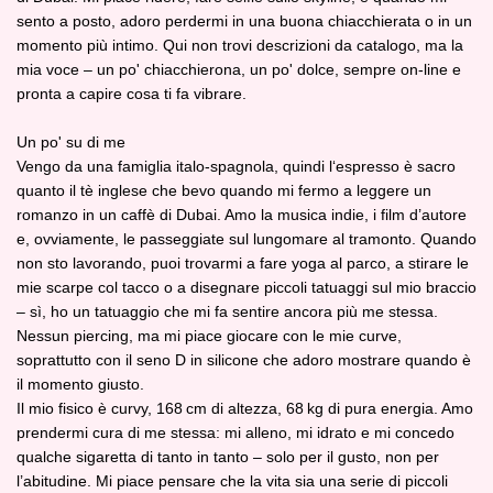
sento a posto, adoro perdermi in una buona chiacchierata o in un
momento più intimo. Qui non trovi descrizioni da catalogo, ma la
mia voce – un po' chiacchierona, un po' dolce, sempre on‑line e
pronta a capire cosa ti fa vibrare.
Un po' su di me
Vengo da una famiglia italo‑spagnola, quindi l‘espresso è sacro
quanto il tè inglese che bevo quando mi fermo a leggere un
romanzo in un caffè di Dubai. Amo la musica indie, i film d’autore
e, ovviamente, le passeggiate sul lungomare al tramonto. Quando
non sto lavorando, puoi trovarmi a fare yoga al parco, a stirare le
mie scarpe col tacco o a disegnare piccoli tatuaggi sul mio braccio
– sì, ho un tatuaggio che mi fa sentire ancora più me stessa.
Nessun piercing, ma mi piace giocare con le mie curve,
soprattutto con il seno D in silicone che adoro mostrare quando è
il momento giusto.
Il mio fisico è curvy, 168 cm di altezza, 68 kg di pura energia. Amo
prendermi cura di me stessa: mi alleno, mi idrato e mi concedo
qualche sigaretta di tanto in tanto – solo per il gusto, non per
l’abitudine. Mi piace pensare che la vita sia una serie di piccoli