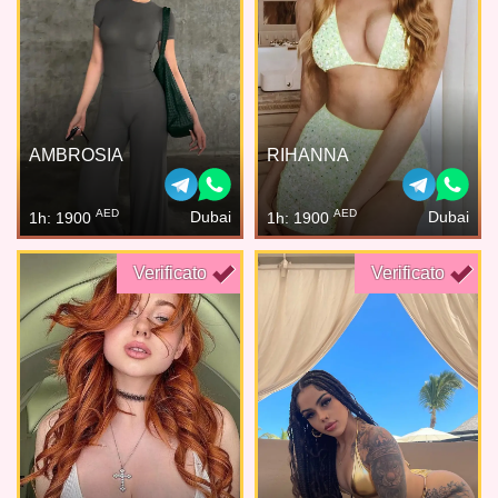
AMBROSIA
RIHANNA
AED
AED
Dubai
Dubai
1h: 1900
1h: 1900
Verificato
Verificato