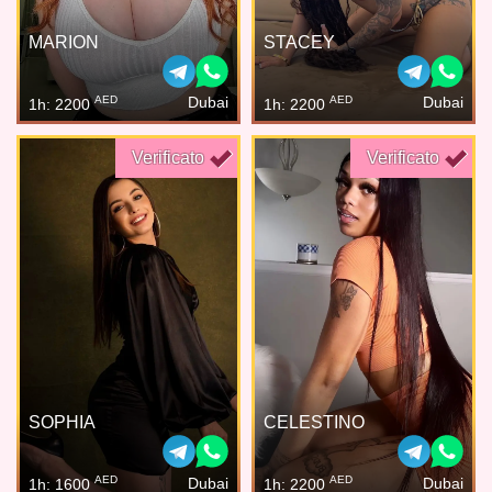
MARION
STACEY
AED
AED
Dubai
Dubai
1h: 2200
1h: 2200
Verificato
Verificato
SOPHIA
CELESTINO
AED
AED
Dubai
Dubai
1h: 1600
1h: 2200