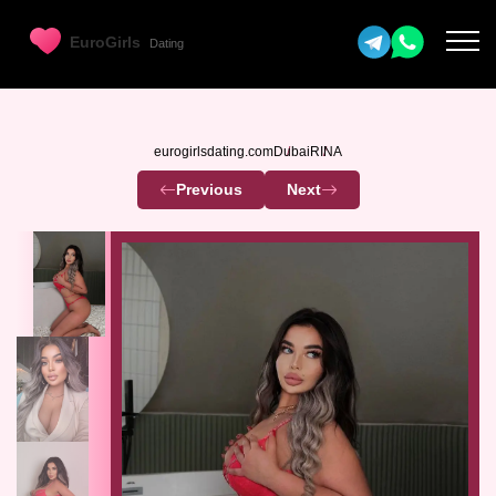
eurogirlsdating.com
Dubai
RINA
Previous
Next