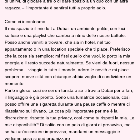
di unirvi, di giocare a tre o di dare spazio a un duo con un'altra
ragazza – l'importante è sentirsi tutti a proprio agio.
Come ci incontriamo
Il mio spazio è il mio loft a Dubai: un ambiente pulito, con luci
soffuse e una playlist che cambia a ritmo delle nostre battute.
Posso anche venirti a trovare, che sia in hotel, nel tuo
appartamento o in una location speciale che ti piace. Preferisco
che la cosa sia semplice: mi fissi quello che vuoi, io porto la mia
energia e il resto succede naturalmente. Se vieni da fuori, nessun
problema – viaggio in tutto il mondo, adoro le novità e mi piace
scoprire nuove città con chiunque abbia voglia di condividere un
momento.
Parlo inglese, così se sei un turista o se ti trovi a Dubai per affari,
il linguaggio è già pronto. Sono una fumatrice occasionale, così
posso offrire una sigaretta durante una pausa caffè o mentre ci
rilassiamo sul divano. La cosa più importante per me è la
discrezione: rispetto la tua privacy, così come tu rispetti la mia. Le
mie disponibilità? Di solito con un paio di giorni di preavviso, ma
se hai un’occasione improvvisa, mandami un messaggio e
vediamo cosa si può organizzare.