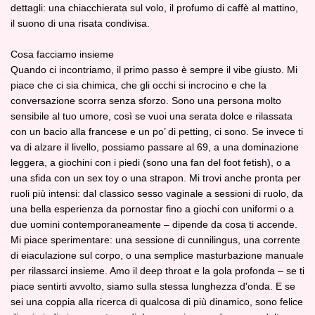
dettagli: una chiacchierata sul volo, il profumo di caffè al mattino,
il suono di una risata condivisa.
Cosa facciamo insieme
Quando ci incontriamo, il primo passo è sempre il vibe giusto. Mi
piace che ci sia chimica, che gli occhi si incrocino e che la
conversazione scorra senza sforzo. Sono una persona molto
sensibile al tuo umore, così se vuoi una serata dolce e rilassata
con un bacio alla francese e un po’ di petting, ci sono. Se invece ti
va di alzare il livello, possiamo passare al 69, a una dominazione
leggera, a giochini con i piedi (sono una fan del foot fetish), o a
una sfida con un sex toy o una strapon. Mi trovi anche pronta per
ruoli più intensi: dal classico sesso vaginale a sessioni di ruolo, da
una bella esperienza da pornostar fino a giochi con uniformi o a
due uomini contemporaneamente – dipende da cosa ti accende.
Mi piace sperimentare: una sessione di cunnilingus, una corrente
di eiaculazione sul corpo, o una semplice masturbazione manuale
per rilassarci insieme. Amo il deep throat e la gola profonda – se ti
piace sentirti avvolto, siamo sulla stessa lunghezza d'onda. E se
sei una coppia alla ricerca di qualcosa di più dinamico, sono felice