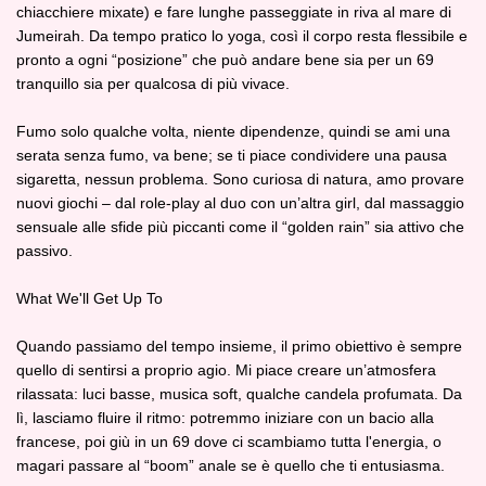
chiacchiere mixate) e fare lunghe passeggiate in riva al mare di
Jumeirah. Da tempo pratico lo yoga, così il corpo resta flessibile e
pronto a ogni “posizione” che può andare bene sia per un 69
tranquillo sia per qualcosa di più vivace.
Fumo solo qualche volta, niente dipendenze, quindi se ami una
serata senza fumo, va bene; se ti piace condividere una pausa
sigaretta, nessun problema. Sono curiosa di natura, amo provare
nuovi giochi – dal role‑play al duo con un’altra girl, dal massaggio
sensuale alle sfide più piccanti come il “golden rain” sia attivo che
passivo.
What We'll Get Up To
Quando passiamo del tempo insieme, il primo obiettivo è sempre
quello di sentirsi a proprio agio. Mi piace creare un’atmosfera
rilassata: luci basse, musica soft, qualche candela profumata. Da
lì, lasciamo fluire il ritmo: potremmo iniziare con un bacio alla
francese, poi giù in un 69 dove ci scambiamo tutta l'energia, o
magari passare al “boom” anale se è quello che ti entusiasma.