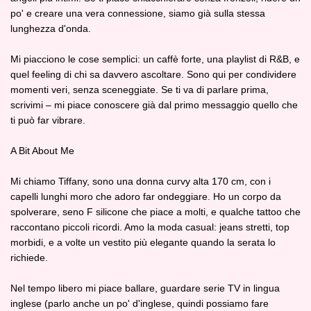
po' e creare una vera connessione, siamo già sulla stessa
lunghezza d'onda.
Mi piacciono le cose semplici: un caffè forte, una playlist di R&B, e
quel feeling di chi sa davvero ascoltare. Sono qui per condividere
momenti veri, senza sceneggiate. Se ti va di parlare prima,
scrivimi – mi piace conoscere già dal primo messaggio quello che
ti può far vibrare.
A Bit About Me
Mi chiamo Tiffany, sono una donna curvy alta 170 cm, con i
capelli lunghi moro che adoro far ondeggiare. Ho un corpo da
spolverare, seno F silicone che piace a molti, e qualche tattoo che
raccontano piccoli ricordi. Amo la moda casual: jeans stretti, top
morbidi, e a volte un vestito più elegante quando la serata lo
richiede.
Nel tempo libero mi piace ballare, guardare serie TV in lingua
inglese (parlo anche un po' d'inglese, quindi possiamo fare