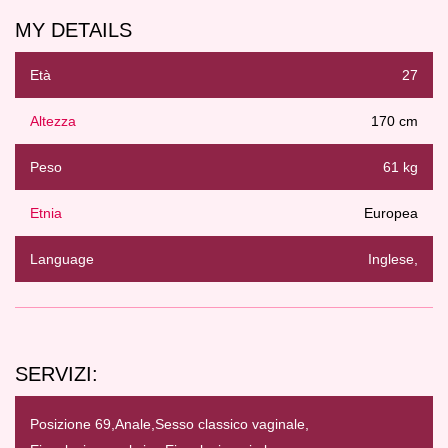
MY DETAILS
Età
27
Altezza
170 cm
Peso
61 kg
Etnia
Europea
Language
Inglese,
SERVIZI:
Posizione 69,
Anale,
Sesso classico vaginale,