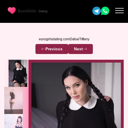
eurogirlsdating.com
Dubai
Tiffany
Previous
Next