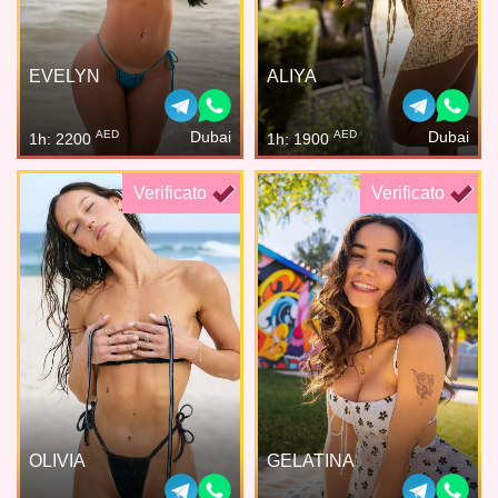
EVELYN
ALIYA
AED
AED
Dubai
Dubai
1h: 2200
1h: 1900
Verificato
Verificato
OLIVIA
GELATINA