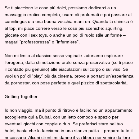
Se ti piacciono le cose più dolci, possiamo dedicarci a un
massaggio erotico completo, usare oli profumati e poi passare al
cunnilingus o a una buona vecchia mani‑on. Quando la chimica è
al top, mi piace correre verso le cose più sceniche: squirting,
giocate con i sex toys, o anche un po' di ruolo stile uniforme –
magari “professoressa” o “infermiere”.
Non mi limito al classico sesso vaginale: adoriamo esplorare
l’erogena, dalla stimolazione orale senza preservativo (se ti piace
il contatto più genuino) alle eiaculazioni sul corpo o sul viso. Se
vuoi un po' di “play” più da cinema, provo a portarti un’esperienza
da pornostar, con pose perfette e quel pizzico di spettacolarità.
Getting Together
Io non viaggio, ma il punto di ritrovo è facile: ho un appartamento
accogliente qui a Dubai, con un letto comodo e spazio per
eventuali giochi con coppie o duo. Se preferisci stare nel tuo
hotel, basta che lo facciamo in una stanza pulita – preparo tutto il
necessario. Alcuni clienti mi danno il via libera per venire da loro,