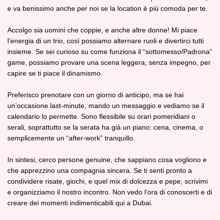
e va benissimo anche per noi se la location è più comoda per te.
Accolgo sia uomini che coppie, e anche altre donne! Mi piace
l’energia di un trio, così possiamo alternare ruoli e divertirci tutti
insieme. Se sei curioso su come funziona il “sottomesso/Padrona”
game, possiamo provare una scena leggera, senza impegno, per
capire se ti piace il dinamismo.
Preferisco prenotare con un giorno di anticipo, ma se hai
un’occasione last‑minute, mando un messaggio e vediamo se il
calendario lo permette. Sono flessibile su orari pomeridiani o
serali, soprattutto se la serata ha già un piano: cena, cinema, o
semplicemente un “after‑work” tranquillo.
In sintesi, cerco persone genuine, che sappiano cosa vogliono e
che apprezzino una compagnia sincera. Se ti senti pronto a
condividere risate, giochi, e quel mix di dolcezza e pepe, scrivimi
e organizziamo il nostro incontro. Non vedo l’ora di conoscerti e di
creare dei momenti indimenticabili qui a Dubai.