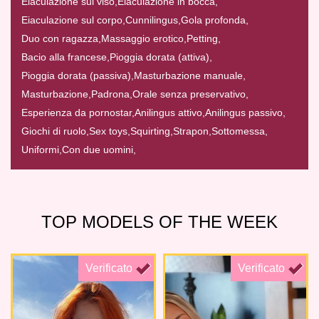
Eiaculazione sul viso,
Eiaculazione in bocca,
Eiaculazione sul corpo,
Cunnilingus,
Gola profonda,
Duo con ragazza,
Massaggio erotico,
Petting,
Bacio alla francese,
Pioggia dorata (attiva),
Pioggia dorata (passiva),
Masturbazione manuale,
Masturbazione,
Padrona,
Orale senza preservativo,
Esperienza da pornostar,
Anilingus attivo,
Anilingus passivo,
Giochi di ruolo,
Sex toys,
Squirting,
Strapon,
Sottomessa,
Uniformi,
Con due uomini,
TOP MODELS OF THE WEEK
Verificato
Verificato