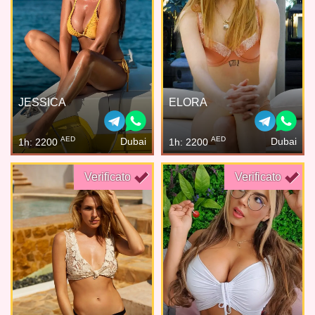
JESSICA
ELORA
AED
AED
Dubai
Dubai
1h: 2200
1h: 2200
Verificato
Verificato