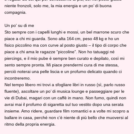
niente fronzoli, solo me, la mia energia e un po’ di buona
compagnia.
Un po' su di me
Sto sempre con i capelli lunghi e mossi, un bel marrone scuro che
piace a chi mi guarda. Sono alta 164 cm, peso 48 kg e ho un
fisico piccolino ma con curve al posto giusto – il tipo di corpo che
piace a chi ama le ragazze “piccoline”. Non ho tatuaggi né
piercings, e il mio pube è sempre ben curato e depilato, così mi
sento sempre pronta. Mi piace prendermi cura di me stessa,
perciò noterai una pelle liscia e un profumo delicato quando ci
incontreremo.
Nel tempo libero mi trovi a sfogliare libri in russo (sì, parlo russo
fluente), ascoltare un po’ di musica lounge e passeggiare per le
vie di Dubai, magari con un caffè in mano. Non fumo, quindi non
avrai mai il profumo di sigaretta sul tuo vestito dopo una serata
insieme. Amo ridere, guardare film romantici e a volte mi scopro a
ballare in casa, perché non c’è niente di più bello che muoversi al
ritmo della propria energia.