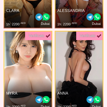
CLARA
ALESSANDRIA
AED
AED
Dubai
Dubai
1h: 2200
1h: 2200
Verificato
Verificato
MYRA
ANNA
AED
AED
Dubai
Dubai
1h: 2200
1h: 2200