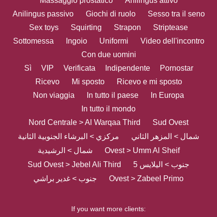
Massaggio prostatico
Anilingus attivo
Anilingus passivo
Giochi di ruolo
Sesso tra il seno
Sex toys
Squirting
Strapon
Striptease
Sottomessa
Ingoio
Uniformi
Video dell'incontro
Con due uomini
Sì
VIP
Verificata
Indipendente
Pornostar
Ricevo
Mi sposto
Ricevo e mi sposto
Non viaggia
In tutto il paese
In Europa
In tutto il mondo
Nord Centrale > Al Warqaa Third
Sud Ovest
شمال > المزهر الثاني
مركزي > البرشاء الجنوبية الثانية
شمال > الرشيدية
Ovest > Umm Al Sheif
Sud Ovest > Jebel Ali Third
جنوب > اليلايس 5
جنوب > غدير براشي
Ovest > Zabeel Primo
If you want more clients: