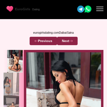
eurogirlsdating.com
Dubai
Sana
Previous
Next