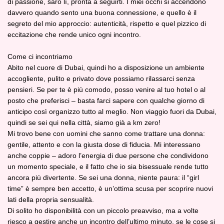
di passione, sarò lì, pronta a seguirti. I miei occhi si accendono
davvero quando sento una buona connessione, e quello è il
segreto del mio approccio: autenticità, rispetto e quel pizzico di
eccitazione che rende unico ogni incontro.
Come ci incontriamo
Abito nel cuore di Dubai, quindi ho a disposizione un ambiente
accogliente, pulito e privato dove possiamo rilassarci senza
pensieri. Se per te è più comodo, posso venire al tuo hotel o al
posto che preferisci – basta farci sapere con qualche giorno di
anticipo così organizzo tutto al meglio. Non viaggio fuori da Dubai,
quindi se sei qui nella città, siamo già a km zero!
Mi trovo bene con uomini che sanno come trattare una donna:
gentile, attento e con la giusta dose di fiducia. Mi interessano
anche coppie – adoro l’energia di due persone che condividono
un momento speciale, e il fatto che io sia bisessuale rende tutto
ancora più divertente. Se sei una donna, niente paura: il “girl
time” è sempre ben accetto, è un’ottima scusa per scoprire nuovi
lati della propria sensualità.
Di solito ho disponibilità con un piccolo preavviso, ma a volte
riesco a gestire anche un incontro dell’ultimo minuto, se le cose si