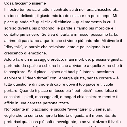
Cosa facciamo insieme
Il nostro tempo sarà tutto incentrato su di noi: una chiacchierata,
un tocco delicato, il giusto mix tra dolcezza e un po’ di pepe. Mi
piace quando c’è quel click di chimica – quel momento in cui il
sorriso diventa più profondo, le parole si fanno più morbide e il
contatto più sincero. Se ti va di parlare in russo, possiamo farlo,
altrimenti passiamo a quello che ci viene più naturale. Mi diverte il
“dirty talk”, le parole che scivolano lente e poi salgono in un
crescendo di emozione.
Adoro fare un massaggio erotico: mani morbide, pressione giusta,
partendo da spalle e schiena finché arriviamo a quella zona che ti
fa sospirare. Se ti piace il gioco dei baci più intensi, possiamo
esplorare il “deep throat” con l’energia giusta, senza correre – è
tutta questione di ritmo e di capire dove il tuo piacere ti vuole
portare. Quando ti piace un tocco più “foot fetish”, sono felice di
coccolarti i piedi, massaggiarli, e magari chiacchierare mentre ti
affido in una carezza personalizzata.
Nonostante mi piacciano le piccole “avventure” più sensuali,
voglio che tu senta sempre la libertà di guidare il momento. Se
preferisci qualcosa più soft e avvolgente, o se vuoi alzare il livello