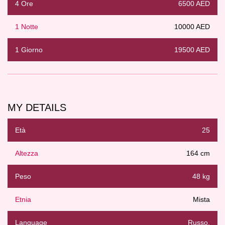
4 Ore
6500 AED
1 Notte
10000 AED
1 Giorno
19500 AED
MY DETAILS
Età
25
Altezza
164 cm
Peso
48 kg
Etnia
Mista
Language
Russo,