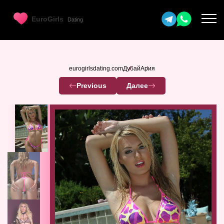
eurogirlsdating.com
Дубай
Ария
Previous
Далее