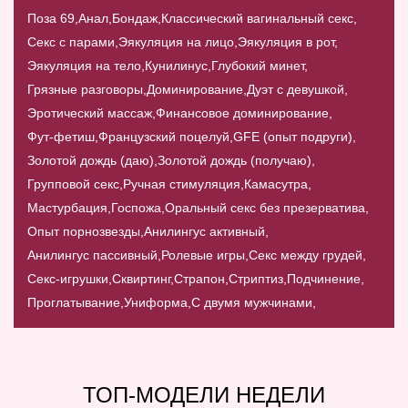
Поза 69,
Анал,
Бондаж,
Классический вагинальный секс,
Секс с парами,
Эякуляция на лицо,
Эякуляция в рот,
Эякуляция на тело,
Кунилинус,
Глубокий минет,
Грязные разговоры,
Доминирование,
Дуэт с девушкой,
Эротический массаж,
Финансовое доминирование,
Фут-фетиш,
Французский поцелуй,
GFE (опыт подруги),
Золотой дождь (даю),
Золотой дождь (получаю),
Групповой секс,
Ручная стимуляция,
Камасутра,
Мастурбация,
Госпожа,
Оральный секс без презерватива,
Опыт порнозвезды,
Анилингус активный,
Анилингус пассивный,
Ролевые игры,
Секс между грудей,
Секс-игрушки,
Сквиртинг,
Страпон,
Стриптиз,
Подчинение,
Проглатывание,
Униформа,
С двумя мужчинами,
ТОП-МОДЕЛИ НЕДЕЛИ