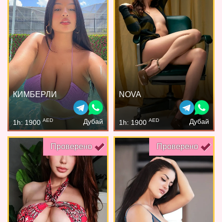
КИМБЕРЛИ
NOVA
AED
AED
Дубай
Дубай
1h: 1900
1h: 1900
Проверено
Проверено