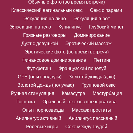
Обычные фото (во время встречи)
Классический вагинальный секс
Секс с парами
Эякуляция на лицо
Эякуляция в рот
Эякуляция на тело
Кунилинус
Глубокий минет
Грязные разговоры
Доминирование
Дуэт с девушкой
Эротический массаж
Эротические фото (во время встречи)
Финансовое доминирование
Петтинг
Фут-фетиш
Французский поцелуй
GFE (опыт подруги)
Золотой дождь (даю)
Золотой дождь (получаю)
Групповой секс
Ручная стимуляция
Камасутра
Мастурбация
Госпожа
Оральный секс без презерватива
Опыт порнозвезды
Массаж простаты
Анилингус активный
Анилингус пассивный
Ролевые игры
Секс между грудей