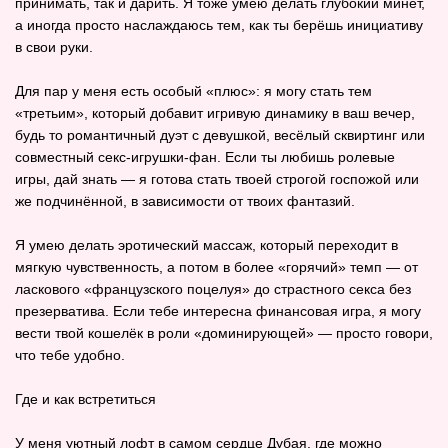
принимать, так и дарить. Я тоже умею делать глубокий минет,
а иногда просто наслаждаюсь тем, как ты берёшь инициативу
в свои руки.
Для пар у меня есть особый «плюс»: я могу стать тем
«третьим», который добавит игривую динамику в ваш вечер,
будь то романтичный дуэт с девушкой, весёлый сквиртинг или
совместный секс‑игрушки‑фан. Если ты любишь ролевые
игры, дай знать — я готова стать твоей строгой госпожой или
же подчинённой, в зависимости от твоих фантазий.
Я умею делать эротический массаж, который переходит в
мягкую чувственность, а потом в более «горячий» темп — от
ласкового «французского поцелуя» до страстного секса без
презерватива. Если тебе интересна финансовая игра, я могу
вести твой кошелёк в роли «доминирующей» — просто говори,
что тебе удобно.
Где и как встретиться
У меня уютный лофт в самом сердце Дубая, где можно