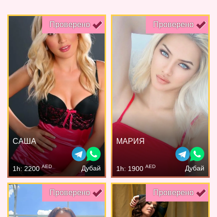
Проверено
Проверено
САША
МАРИЯ
AED
AED
Дубай
Дубай
1h: 2200
1h: 1900
Проверено
Проверено