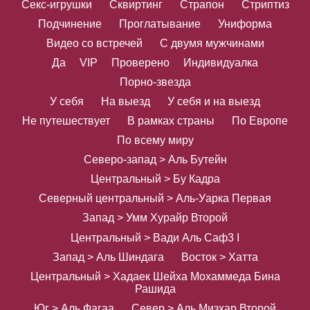
Секс-игрушки
Сквиртинг
Страпон
Стриптиз
Подчинение
Проглатывание
Униформа
Видео со встречей
С двумя мужчинами
Да
VIP
Проверено
Индивидуалка
Порно-звезда
У себя
На выезд
У себя и на выезд
Не путешествует
В рамках страны
По Европе
По всему миру
Северо-запад > Аль Бутейн
Центральный > Бу Кадра
Северный центральный > Аль-Уарка Первая
Запад > Умм Хурайр Второй
Центральный > Вади Аль Сафا 3
Запад > Аль Шиндага
Восток > Хатта
Центральный > Хадаек Шейха Мохаммеда Бина
Рашида
Юг > Аль Фагаа
Север > Аль Мизхар Второй