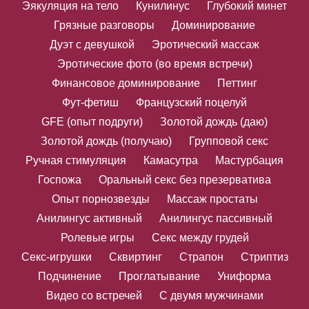
Эякуляция на тело
Кунилинус
Глубокий минет
Грязные разговоры
Доминирование
Дуэт с девушкой
Эротический массаж
Эротические фото (во время встречи)
Финансовое доминирование
Петтинг
Фут-фетиш
Французский поцелуй
GFE (опыт подруги)
Золотой дождь (даю)
Золотой дождь (получаю)
Групповой секс
Ручная стимуляция
Камасутра
Мастурбация
Госпожа
Оральный секс без презерватива
Опыт порнозвезды
Массаж простаты
Анилингус активный
Анилингус пассивный
Ролевые игры
Секс между грудей
Секс-игрушки
Сквиртинг
Страпон
Стриптиз
Подчинение
Проглатывание
Униформа
Видео со встречей
С двумя мужчинами