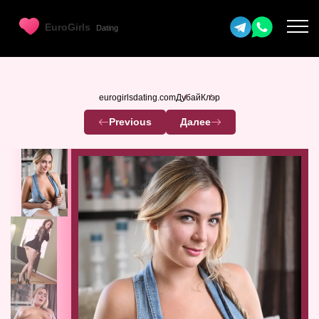
eurogirlsdating.com
Дубай
Клэр
Previous
Далее