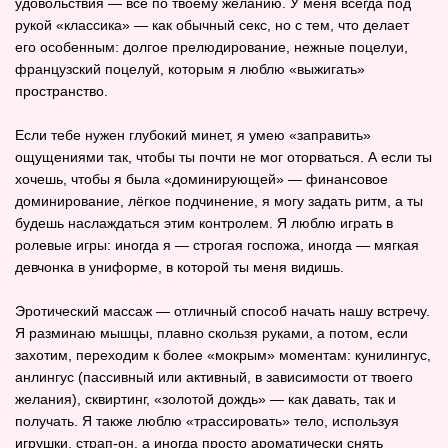
удовольствия — всё по твоему желанию. У меня всегда под
рукой «классика» — как обычный секс, но с тем, что делает
его особенным: долгое прелюдирование, нежные поцелуи,
французский поцелуй, которым я люблю «выжигать»
пространство.
Если тебе нужен глубокий минет, я умею «заправить»
ощущениями так, чтобы ты почти не мог оторваться. А если ты
хочешь, чтобы я была «доминирующей» — финансовое
доминирование, лёгкое подчинение, я могу задать ритм, а ты
будешь наслаждаться этим контролем. Я люблю играть в
ролевые игры: иногда я — строгая госпожа, иногда — мягкая
девчонка в униформе, в которой ты меня видишь.
Эротический массаж — отличный способ начать нашу встречу.
Я разминаю мышцы, плавно скользя руками, а потом, если
захотим, переходим к более «мокрым» моментам: кунилингус,
анлингус (пассивный или активный, в зависимости от твоего
желания), сквиртинг, «золотой дождь» — как давать, так и
получать. Я также люблю «трассировать» тело, используя
игрушки, страп‑он, а иногда просто ароматически снять