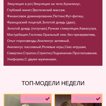
Эякуляция в рот,
Эякуляция на тело,
Кунилинус,
Глубокий минет,
Эротический массаж,
Финансовое доминирование,
Петтинг,
Фут-фетиш,
Французский поцелуй,
Золотой дождь (даю),
Золотой дождь (получаю),
Ручная стимуляция,
Камасутра,
Мастурбация,
Госпожа,
Оральный секс без презерватива,
Опыт порнозвезды,
Анилингус активный,
Анилингус пассивный,
Ролевые игры,
Секс-игрушки,
Сквиртинг,
Страпон,
Стриптиз,
Подчинение,
Проглатывание,
Униформа,
С двумя мужчинами,
ТОП-МОДЕЛИ НЕДЕЛИ
Проверено
Проверено