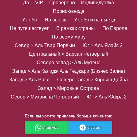
Да
VIP
Проверено
Индивидуалка
Порно-звезда
У себя
На выезд
У себя и на выезд
Не путешествует
В рамках страны
По Европе
По всему миру
Север > Аль Твар Первый
Юг > Аль Ялайс 2
Центральный > Варсан Четвертый
Северо-запад > Аль Мутена
Запад > Аль Калидж Аль Теджари (Бизнес Залив)
Запад > Аль Васл
Северо-запад > Корниш Дейра
Запад > Мировые Острова
Север > Мухаисна Четвертый
Юг > Аль Юфра 2
Если вы хотите привлечь больше клиентов:
WhatsApp
Telegram