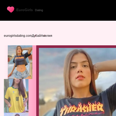
eurogirlsdating.com
Дубай
Амелия