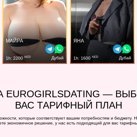
МАЙРА
ЯНА
AED
AED
Дубай
Дубай
1h: 2200
1h: 1600
А EUROGIRLSDATING — ВЫ
ВАС ТАРИФНЫЙ ПЛАН
можности, которые соответствуют вашим потребностям и бюджету. Н
ете экономичное решение, у нас есть подходящий для вас тарифны