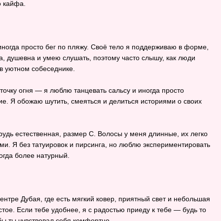
о кайфа.
иногда просто бег по пляжу. Своё тело я поддерживаю в форме,
а, душевна и умею слушать, поэтому часто слышу, как люди
 в уютном собеседнике.
точку огня — я люблю танцевать сальсу и иногда просто
ие. Я обожаю шутить, смеяться и делиться историями о своих
 грудь естественная, размер С. Волосы у меня длинные, их легко
ми. Я без татуировок и пирсинга, но люблю экспериментировать
огда более натурный.
ентре Дубая, где есть мягкий ковер, приятный свет и небольшая
стое. Если тебе удобнее, я с радостью приеду к тебе — будь то
бы ты чувствовал себя комфортно.