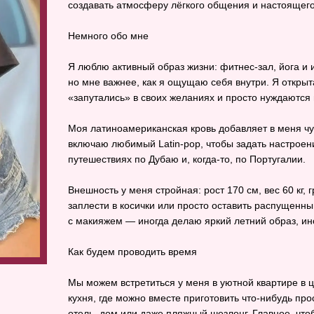
создавать атмосферу лёгкого общения и настоящег
Немного обо мне
Я люблю активный образ жизни: фитнес‑зал, йога и 
но мне важнее, как я ощущаю себя внутри. Я открыт
«запутались» в своих желаниях и просто нуждаются
Моя латиноамериканская кровь добавляет в меня чу
включаю любимый Latin‑pop, чтобы задать настроен
путешествиях по Дубаю и, когда‑то, по Португалии.
Внешность у меня стройная: рост 170 см, вес 60 кг,
заплести в косички или просто оставить распущенны
с макияжем — иногда делаю яркий летний образ, ин
Как будем проводить время
Мы можем встретиться у меня в уютной квартире в ц
кухня, где можно вместе приготовить что‑нибудь про
отель, дом или даже пляжный шезлонг. Главное, что