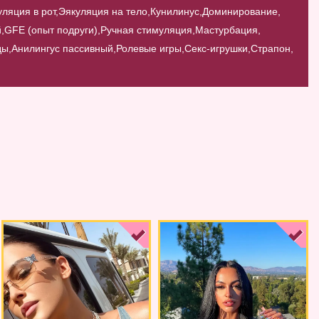
ляция в рот,
Эякуляция на тело,
Кунилинус,
Доминирование,
,
GFE (опыт подруги),
Ручная стимуляция,
Мастурбация,
ды,
Анилингус пассивный,
Ролевые игры,
Секс-игрушки,
Страпон,