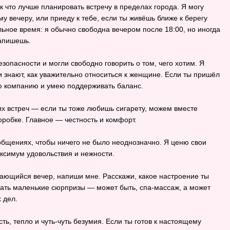
к что лучше планировать встречу в пределах города. Я могу
му вечеру, или приеду к тебе, если ты живёшь ближе к берегу
ьное время: я обычно свободна вечером после 18:00, но иногда
напишешь.
зопасности и могли свободно говорить о том, чего хотим. Я
и знают, как уважительно относиться к женщине. Если ты пришёл
ую компанию и умею поддерживать баланс.
их встреч — если ты тоже любишь сигарету, можем вместе
коробке. Главное — честность и комфорт.
ообщениях, чтобы ничего не было неоднозначно. Я ценю свои
аксимум удовольствия и нежности.
нающийся вечер, напиши мне. Расскажи, какое настроение ты
вать маленькие сюрпризы — может быть, спа‑массаж, а может
 дел.
ть, тепло и чуть‑чуть безумия. Если ты готов к настоящему