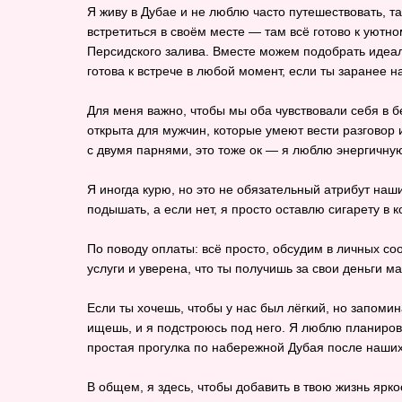
Я живу в Дубае и не люблю часто путешествовать, та
встретиться в своём месте — там всё готово к уютно
Персидского залива. Вместе можем подобрать идеал
готова к встрече в любой момент, если ты заранее 
Для меня важно, чтобы мы оба чувствовали себя в бе
открыта для мужчин, которые умеют вести разговор 
с двумя парнями, это тоже ок — я люблю энергичн
Я иногда курю, но это не обязательный атрибут наш
подышать, а если нет, я просто оставлю сигарету в 
По поводу оплаты: всё просто, обсудим в личных с
услуги и уверена, что ты получишь за свои деньги м
Если ты хочешь, чтобы у нас был лёгкий, но запоми
ищешь, и я подстроюсь под него. Я люблю планиро
простая прогулка по набережной Дубая после наших
В общем, я здесь, чтобы добавить в твою жизнь яркос