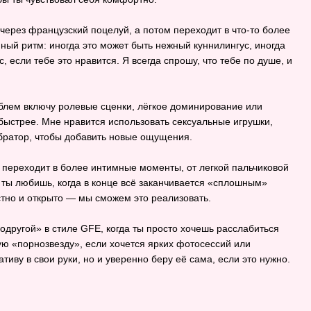
 через французский поцелуй, а потом переходит в что‑то более
ный ритм: иногда это может быть нежный куннилингус, иногда
, если тебе это нравится. Я всегда спрошу, что тебе по душе, и
облем включу ролевые сценки, лёгкое доминирование или
 быстрее. Мне нравится использовать сексуальные игрушки,
вибратор, чтобы добавить новые ощущения.
 переходит в более интимные моменты, от легкой пальчиковой
 ты любишь, когда в конце всё заканчивается «сплошным»
тно и открыто — мы сможем это реализовать.
подругой» в стиле GFE, когда ты просто хочешь расслабиться
ую «порнозвезду», если хочется ярких фотосессий или
иву в свои руки, но и уверенно беру её сама, если это нужно.