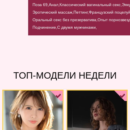
Поза 69,
Анал,
Классический вагинальный секс,
Эяку
Эротический массаж,
Петтинг,
Французский поцелуй
Оральный секс без презерватива,
Опыт порнозвез
Подчинение,
С двумя мужчинами,
ТОП-МОДЕЛИ НЕДЕЛИ