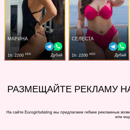
МАРИНА
СЕЛЕСТА
AED
AED
Дубай
Дубай
1h: 2200
1h: 2200
РАЗМЕЩАЙТЕ РЕКЛАМУ Н
На сайте Eurogirlsdating мы предлагаем гибкие рекламные воз
или ищ