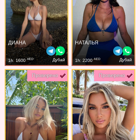
ДИАНА
НАТАЛЬЯ
AED
AED
Дубай
Дубай
1h: 1600
1h: 2200
Проверено
Проверено