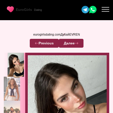
eurogirlsdating.com
Дубай
EVREN
Previous
Далее