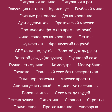
Эякуляция на лицо
Эякуляция в рот
Эякуляция на тело
Кунилинус
Глубокий минет
Грязные разговоры
Доминирование
Дуэт с девушкой
Эротический массаж
Эротические фото (во время встречи)
Финансовое доминирование
Петтинг
Фут-фетиш
Французский поцелуй
GFE (опыт подруги)
Золотой дождь (даю)
Золотой дождь (получаю)
Групповой секс
Ручная стимуляция
Камасутра
Мастурбация
Госпожа
Оральный секс без презерватива
Опыт порнозвезды
Массаж простаты
Анилингус активный
Анилингус пассивный
Ролевые игры
Секс между грудей
Секс-игрушки
Сквиртинг
Страпон
Стриптиз
Подчинение
Проглатывание
Униформа