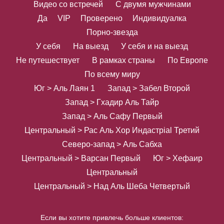
Видео со встречей
С двумя мужчинами
Да
VIP
Проверено
Индивидуалка
Порно-звезда
У себя
На выезд
У себя и на выезд
Не путешествует
В рамках страны
По Европе
По всему миру
Юг > Аль Лаян 1
Запад > Забел Второй
Запад > Гхадир Аль Тайр
Запад > Аль Сафу Первый
Центральный > Рас Аль Хор Индастрial Третий
Северо-запад > Аль Сабха
Центральный > Варсан Первый
Юг > Хефаир
Центральный
Центральный > Над Аль Шеба Четвертый
Если вы хотите привлечь больше клиентов: