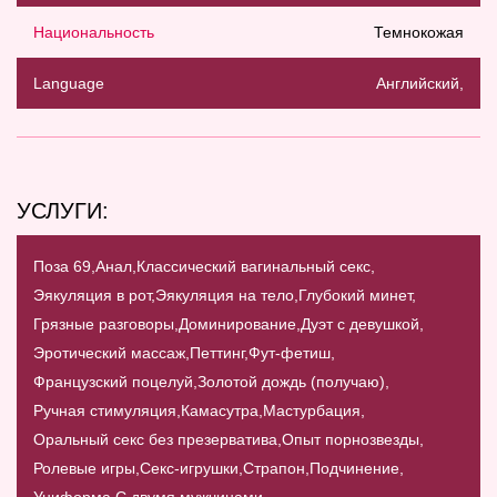
Национальность
Темнокожая
Language
Английский,
УСЛУГИ:
Поза 69,
Анал,
Классический вагинальный секс,
Эякуляция в рот,
Эякуляция на тело,
Глубокий минет,
Грязные разговоры,
Доминирование,
Дуэт с девушкой,
Эротический массаж,
Петтинг,
Фут-фетиш,
Французский поцелуй,
Золотой дождь (получаю),
Ручная стимуляция,
Камасутра,
Мастурбация,
Оральный секс без презерватива,
Опыт порнозвезды,
Ролевые игры,
Секс-игрушки,
Страпон,
Подчинение,