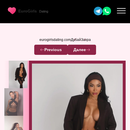
eurogirlsdating.com
Дубай
Захра
Previous
Далее