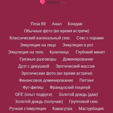
Поза 69
Анал
Бондаж
Обычные фото (во время встречи)
Классический вагинальный секс
Секс с парами
Эякуляция на лицо
Эякуляция в рот
Эякуляция на тело
Кунилинус
Глубокий минет
Грязные разговоры
Доминирование
Дуэт с девушкой
Эротический массаж
Эротические фото (во время встречи)
Финансовое доминирование
Петтинг
Фут-фетиш
Французский поцелуй
GFE (опыт подруги)
Золотой дождь (даю)
Золотой дождь (получаю)
Групповой секс
Ручная стимуляция
Камасутра
Мастурбация