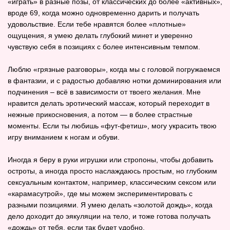
«играть» в разные позы, от классических до более «активных»,
вроде 69, когда можно одновременно дарить и получать
удовольствие. Если тебе нравятся более «плотные»
ощущения, я умею делать глубокий минет и уверенно
чувствую себя в позициях с более интенсивным темпом.
Люблю «грязные разговоры», когда мы с головой погружаемся
в фантазии, и с радостью добавляю нотки доминирования или
подчинения – всё в зависимости от твоего желания. Мне
нравится делать эротический массаж, который переходит в
нежные прикосновения, а потом — в более страстные
моменты. Если ты любишь «фут‑фетиш», могу украсить твою
игру вниманием к ногам и обуви.
Иногда я беру в руки игрушки или стропоны, чтобы добавить
остроты, а иногда просто наслаждаюсь простым, но глубоким
сексуальным контактом, например, классическим сексом или
«карамасутрой», где мы можем экспериментировать с
разными позициями. Я умею делать «золотой дождь», когда
дело доходит до эякуляции на тело, и тоже готова получать
«дождь» от тебя, если так будет удобно.