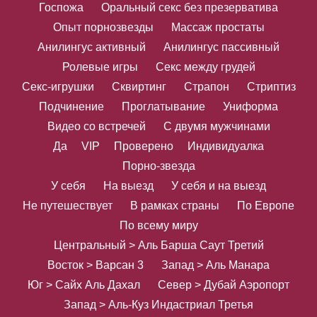
Госпожа
Оральный секс без презерватива
Опыт порнозвезды
Массаж простаты
Анилингус активный
Анилингус пассивный
Ролевые игры
Секс между грудей
Секс-игрушки
Сквиртинг
Страпон
Стриптиз
Подчинение
Проглатывание
Униформа
Видео со встречей
С двумя мужчинами
Да
VIP
Проверено
Индивидуалка
Порно-звезда
У себя
На выезд
У себя и на выезд
Не путешествует
В рамках страны
По Европе
По всему миру
Центральный > Аль Барша Саут Третий
Восток > Варсан 3
Запад > Аль Манара
Юг > Сайх Аль Дахал
Север > Дубай Аэропорт
Запад > Аль-Куз Индастриал Третья