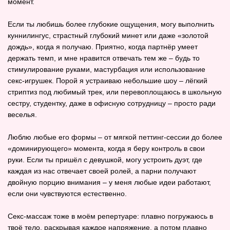
момент.
Если ты любишь более глубокие ощущения, могу выполнить
куннилингус, страстный глубокий минет или даже «золотой
дождь», когда я получаю. Приятно, когда партнёр умеет
держать темп, и мне нравится отвечать тем же – будь то
стимулирование руками, мастурбация или использование
секс‑игрушек. Порой я устраиваю небольшие шоу – лёгкий
стриптиз под любимый трек, или перевоплощаюсь в школьную
сестру, студентку, даже в офисную сотрудницу – просто ради
веселья.
Люблю любые его формы – от мягкой петтинг‑сессии до более
«доминирующего» момента, когда я беру контроль в свои
руки. Если ты пришёл с девушкой, могу устроить дуэт, где
каждая из нас отвечает своей ролей, а парни получают
двойную порцию внимания – у меня любые идеи работают,
если они чувствуются естественно.
Секс‑массаж тоже в моём репертуаре: плавно погружаюсь в
твоё тело, раскрывая каждое напряжение, а потом плавно