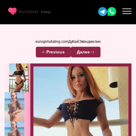
eurogirlsdating.com
Дубай
Эванджелин
Previous
Далее