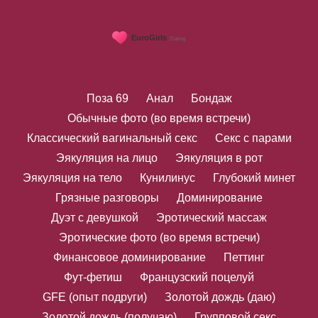
Поза 69
Анал
Бондаж
Обычные фото (во время встречи)
Классический вагинальный секс
Секс с парами
Эякуляция на лицо
Эякуляция в рот
Эякуляция на тело
Кунилинус
Глубокий минет
Грязные разговоры
Доминирование
Дуэт с девушкой
Эротический массаж
Эротические фото (во время встречи)
Финансовое доминирование
Петтинг
Фут-фетиш
Французский поцелуй
GFE (опыт подруги)
Золотой дождь (даю)
Золотой дождь (получаю)
Групповой секс