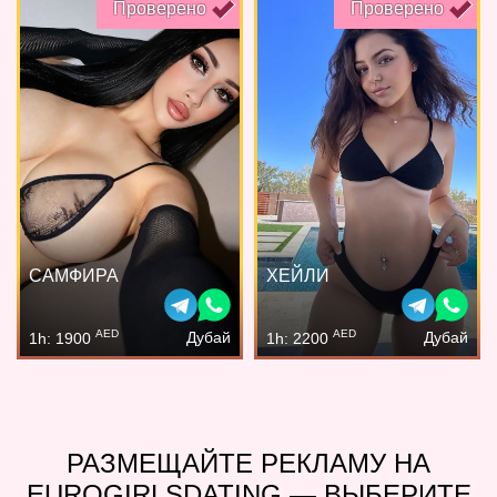
Проверено
Проверено
САМФИРА
ХЕЙЛИ
AED
AED
Дубай
Дубай
1h: 1900
1h: 2200
РАЗМЕЩАЙТЕ РЕКЛАМУ НА
EUROGIRLSDATING — ВЫБЕРИТЕ