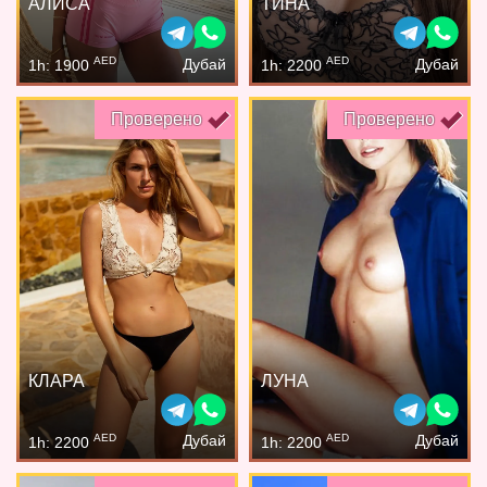
АЛИСА
ТИНА
AED
AED
Дубай
Дубай
1h: 1900
1h: 2200
Проверено
Проверено
КЛАРА
ЛУНА
AED
AED
Дубай
Дубай
1h: 2200
1h: 2200