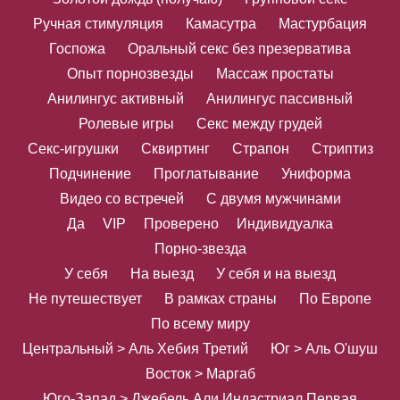
Ручная стимуляция
Камасутра
Мастурбация
Госпожа
Оральный секс без презерватива
Опыт порнозвезды
Массаж простаты
Анилингус активный
Анилингус пассивный
Ролевые игры
Секс между грудей
Секс-игрушки
Сквиртинг
Страпон
Стриптиз
Подчинение
Проглатывание
Униформа
Видео со встречей
С двумя мужчинами
Да
VIP
Проверено
Индивидуалка
Порно-звезда
У себя
На выезд
У себя и на выезд
Не путешествует
В рамках страны
По Европе
По всему миру
Центральный > Аль Хебия Третий
Юг > Аль О'шуш
Восток > Маргаб
Юго-Запад > Джебель Али Индастриал Первая