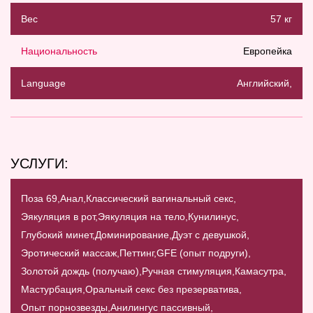
Вес
57 кг
Национальность
Европейка
Language
Английский,
УСЛУГИ:
Поза 69,
Анал,
Классический вагинальный секс,
Эякуляция в рот,
Эякуляция на тело,
Кунилинус,
Глубокий минет,
Доминирование,
Дуэт с девушкой,
Эротический массаж,
Петтинг,
GFE (опыт подруги),
Золотой дождь (получаю),
Ручная стимуляция,
Камасутра,
Мастурбация,
Оральный секс без презерватива,
Опыт порнозвезды,
Анилингус пассивный,