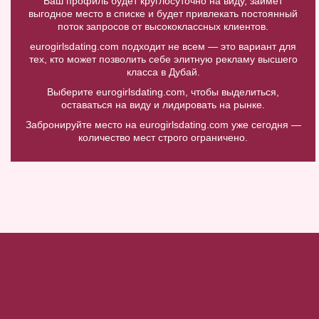
Ваш профиль будет круглосуточно на виду, займет
выгодное место в списке и будет привлекать постоянный
поток запросов от высококлассных клиентов.
eurogirlsdating.com подходит не всем — это вариант для
тех, кто может позволить себе элитную рекламу высшего
класса в Дубай.
Выберите eurogirlsdating.com, чтобы выделиться,
оставаться на виду и лидировать на рынке.
Забронируйте место на eurogirlsdating.com уже сегодня —
количество мест строго ограничено.