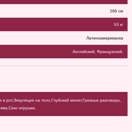
166 см
53 кг
Латиноамериканка
Английский, Французский,
 в рот,
Эякуляция на тело,
Глубокий минет,
Грязные разговоры,
тива,
Секс-игрушки,