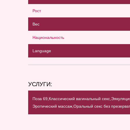
Рост
Вес
Национальность
Language
УСЛУГИ:
Поза 69,
Классический вагинальный секс,
Эякуляция
Эротический массаж,
Оральный секс без презерва