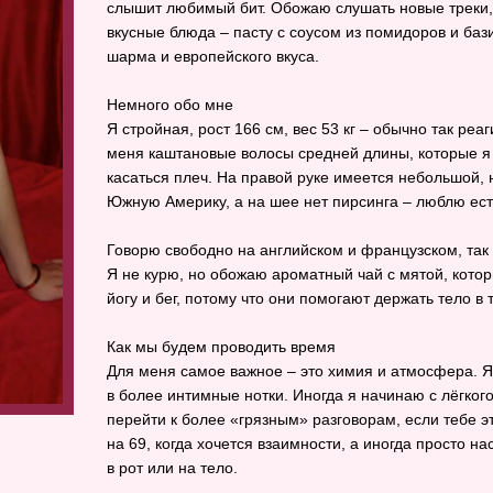
слышит любимый бит. Обожаю слушать новые треки, 
вкусные блюда – пасту с соусом из помидоров и бази
шарма и европейского вкуса.
Немного обо мне
Я стройная, рост 166 см, вес 53 кг – обычно так ре
меня каштановые волосы средней длины, которые я 
касаться плеч. На правой руке имеется небольшой, 
Южную Америку, а на шее нет пирсинга – люблю ест
Говорю свободно на английском и французском, так
Я не курю, но обожаю ароматный чай с мятой, котор
йогу и бег, потому что они помогают держать тело в
Как мы будем проводить время
Для меня самое важное – это химия и атмосфера. Я 
в более интимные нотки. Иногда я начинаю с лёгког
перейти к более «грязным» разговорам, если тебе эт
на 69, когда хочется взаимности, а иногда просто н
в рот или на тело.