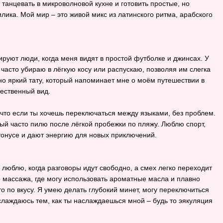
танцевать в микроволновой кухне и готовить простые, но
лика. Мой мир – это живой микс из латинского ритма, арабского
агируют люди, когда меня видят в простой футболке и джинсах. У
часто убираю в лёгкую косу или распускаю, позволяя им слегка
но яркий тату, который напоминает мне о моём путешествии в
ественный вид.
 что если ты хочешь переключаться между языками, без проблем.
ый часто пилю после лёгкой пробежки по пляжу. Люблю спорт,
 тонусе и дают энергию для новых приключений.
люблю, когда разговоры идут свободно, а смех легко переходит
о массажа, где могу использовать ароматные масла и плавно
о по вкусу. Я умею делать глубокий минет, могу переключиться
аслаждаюсь тем, как ты наслаждаешься мной – будь то эякуляция