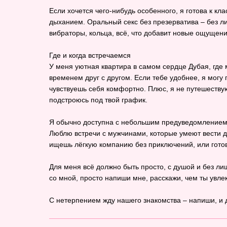
Если хочется чего‑нибудь особенного, я готова к кла
дыханием. Оральный секс без презерватива – без ли
вибраторы, кольца, всё, что добавит новые ощущени
Где и когда встречаемся
У меня уютная квартира в самом сердце Дубая, где 
временем друг с другом. Если тебе удобнее, я могу п
чувствуешь себя комфортно. Плюс, я не путешествую
подстроюсь под твой график.
Я обычно доступна с небольшим предуведомлением, н
Люблю встречи с мужчинами, которые умеют вести ди
ищешь лёгкую компанию без приключений, или готов
Для меня всё должно быть просто, с душой и без ли
со мной, просто напиши мне, расскажи, чем ты увле
С нетерпением жду нашего знакомства – напиши, и