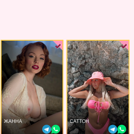
ЖАННА
САТТОН