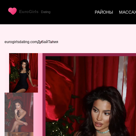
РАЙОНЫ
МАССА
eurogirlsdating.com
Дубай
Талия