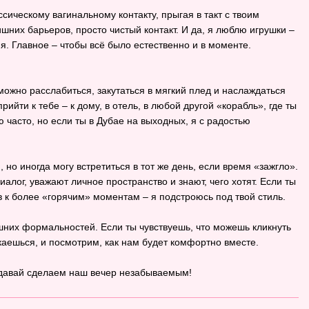
ссическому вагинальному контакту, прыгая в такт с твоим
шних барьеров, просто чистый контакт. И да, я люблю игрушки –
я. Главное – чтобы всё было естественно и в моменте.
можно расслабиться, закутаться в мягкий плед и наслаждаться
рийти к тебе – к дому, в отель, в любой другой «корабль», где ты
 часто, но если ты в Дубае на выходных, я с радостью
о иногда могу встретиться в тот же день, если время «зажгло».
алог, уважают личное пространство и знают, чего хотят. Если ты
 к более «горячим» моментам – я подстроюсь под твой стиль.
шних формальностей. Если ты чувствуешь, что можешь кликнуть
каешься, и посмотрим, как нам будет комфортно вместе.
 давай сделаем наш вечер незабываемым!