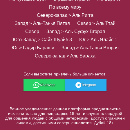
По всему миру
Северо-запад > Аль Ригга
Запад > Аль-Танья Пятая
Север > Аль Ттай
Север
Запад > Аль-Суфух Вторая
Юго-Запад > Сайх Шуайб 3
Юг > Аль Ялайс 1
Юг > Гадир Бараши
Запад > Аль-Танья Вторая
Северо-запад > Аль Бараха
Если вы хотите привлечь больше клиентов:
WhatsApp
Telegram
Важное уведомление: данная платформа предназначена
исключительно для лиц старше 18 лет и служит площадкой
для общения людей с общими интересами. Доступ ограничен
лицами, достигшими совершеннолетия. Дубай 18+