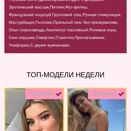
Эротический массаж,
Петтинг,
Фут-фетиш,
Французский поцелуй,
Групповой секс,
Ручная стимуляция,
Мастурбация,
Госпожа,
Оральный секс без презерватива,
Опыт порнозвезды,
Анилингус пассивный,
Ролевые игры,
Секс-игрушки,
Сквиртинг,
Стриптиз,
Проглатывание,
Униформа,
С двумя мужчинами,
ТОП-МОДЕЛИ НЕДЕЛИ
Проверено
Проверено