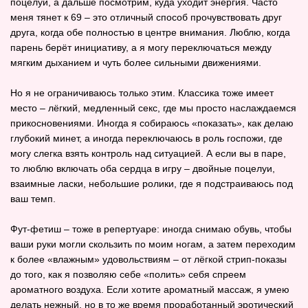
поцелуи, а дальше посмотрим, куда уходит энергия. Часто
меня тянет к 69 – это отличный способ прочувствовать друг
друга, когда обе полностью в центре внимания. Люблю, когда
парень берёт инициативу, а я могу переключаться между
мягким дыханием и чуть более сильными движениями.
Но я не ограничиваюсь только этим. Классика тоже имеет
место – лёгкий, медленный секс, где мы просто наслаждаемся
прикосновениями. Иногда я собираюсь «показать», как делаю
глубокий минет, а иногда переключаюсь в роль госпожи, где
могу слегка взять контроль над ситуацией. А если вы в паре,
то люблю включать оба сердца в игру – двойные поцелуи,
взаимные ласки, небольшие ролики, где я подстраиваюсь под
ваш темп.
Фут‑фетиш – тоже в репертуаре: иногда снимаю обувь, чтобы
ваши руки могли скользить по моим ногам, а затем переходим
к более «влажным» удовольствиям – от лёгкой стрип‑показы
до того, как я позволяю себе «полить» себя спреем
ароматного воздуха. Если хотите ароматный массаж, я умею
делать нежный, но в то же время проработанный эротический