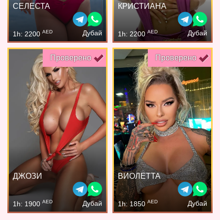
СЕЛЕСТА
КРИСТИАНА
AED
AED
Дубай
Дубай
1h: 2200
1h: 2200
Проверено
Проверено
ДЖОЗИ
ВИОЛЕТТА
AED
AED
Дубай
Дубай
1h: 1900
1h: 1850