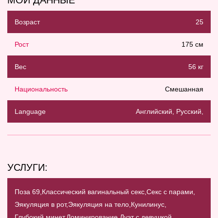
МОИ ДАННЫЕ
Возраст
25
Рост
175 см
Вес
56 кг
Национальность
Смешанная
Language
Английский, Русский,
УСЛУГИ:
Поза 69,
Классический вагинальный секс,
Секс с парами,
Эякуляция в рот,
Эякуляция на тело,
Кунилинус,
Глубокий минет,
Доминирование,
Дуэт с девушкой,