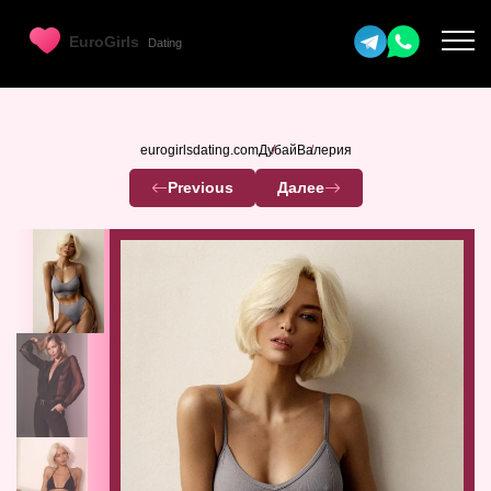
eurogirlsdating.com
Дубай
Валерия
Previous
Далее