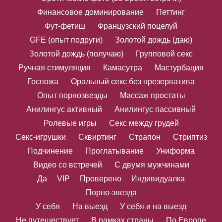
Финансовое доминирование
Петтинг
Фут-фетиш
Французский поцелуй
GFE (опыт подруги)
Золотой дождь (даю)
Золотой дождь (получаю)
Групповой секс
Ручная стимуляция
Камасутра
Мастурбация
Госпожа
Оральный секс без презерватива
Опыт порнозвезды
Массаж простаты
Анилингус активный
Анилингус пассивный
Ролевые игры
Секс между грудей
Секс-игрушки
Сквиртинг
Страпон
Стриптиз
Подчинение
Проглатывание
Униформа
Видео со встречей
С двумя мужчинами
Да
VIP
Проверено
Индивидуалка
Порно-звезда
У себя
На выезд
У себя и на выезд
Не путешествует
В рамках страны
По Европе