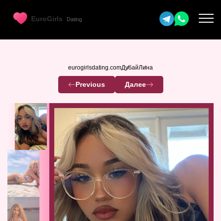
eurogirlsdating.com
Дубай
Лина
Previous
Далее