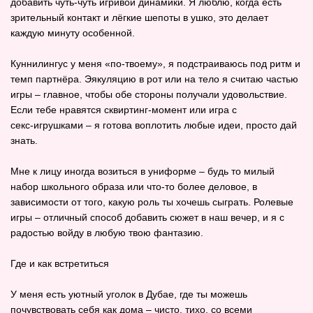
добавить чуть‑чуть игривой динамики. Я люблю, когда есть
зрительный контакт и лёгкие шепоты в ушко, это делает
каждую минуту особенной.
Куннилингус у меня «по‑твоему», я подстраиваюсь под ритм и
темп партнёра. Эякуляцию в рот или на тело я считаю частью
игры – главное, чтобы обе стороны получали удовольствие.
Если тебе нравятся сквиртинг‑момент или игра с
секс‑игрушками – я готова воплотить любые идеи, просто дай
знать.
Мне к лицу иногда возиться в униформе – будь то милый
набор школьного образа или что‑то более деловое, в
зависимости от того, какую роль ты хочешь сыграть. Ролевые
игры – отличный способ добавить сюжет в наш вечер, и я с
радостью войду в любую твою фантазию.
Где и как встретиться
У меня есть уютный уголок в Дубае, где ты можешь
почувствовать себя как дома – чисто, тихо, со всеми