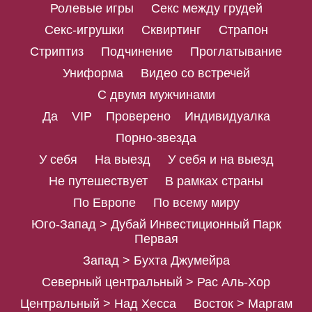
Ролевые игры
Секс между грудей
Секс-игрушки
Сквиртинг
Страпон
Стриптиз
Подчинение
Проглатывание
Униформа
Видео со встречей
С двумя мужчинами
Да
VIP
Проверено
Индивидуалка
Порно-звезда
У себя
На выезд
У себя и на выезд
Не путешествует
В рамках страны
По Европе
По всему миру
Юго-Запад > Дубай Инвестиционный Парк
Первая
Запад > Бухта Джумейра
Северный центральный > Рас Аль-Хор
Центральный > Над Хесса
Восток > Маргам