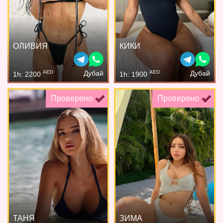
ОЛИВИЯ
КИКИ
AED
AED
Дубай
Дубай
1h: 2200
1h: 1900
Проверено
Проверено
ТАНЯ
ЗИМА